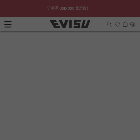
跳到内
查看详
Due to 
订单满 USD 350 免运费！
容
购
登
物
入
车