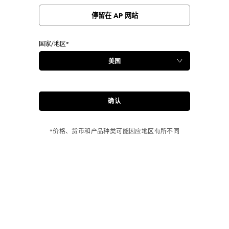
停留在 AP 网站
国家/地区*
确认
*价格、货币和产品种类可能因应地区有所不同
订单满 USD 150 免运费！
购买牛仔裤
产品 即享免运费
EVISU独特包装
14天内退货或换货