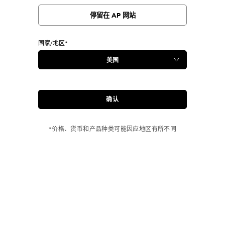
停留在 AP 网站
国家/地区*
确认
*价格、货币和产品种类可能因应地区有所不同
订单满 USD 150 免运费！
购买牛仔裤
产品 即享免运费
EVISU独特包装
14天内退货或换货