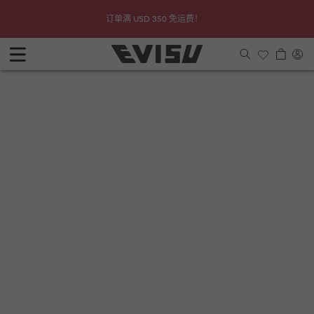
跳到内
查看详
Due to 
订单满 USD 350 免运费！
容
购
登
物
入
车