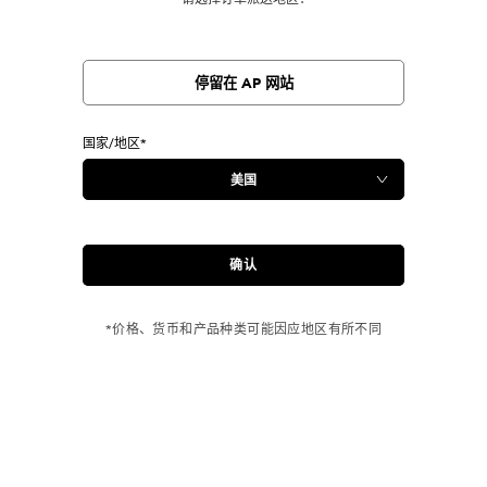
停留在 AP 网站
国家/地区*
确认
*价格、货币和产品种类可能因应地区有所不同
订单满 USD 150 免运费！
购买牛仔裤
产品 即享免运费