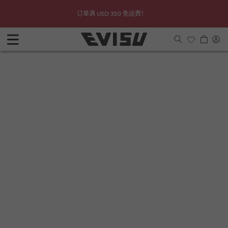
跳到内
查看详
Due to 
订单满 USD 350 免运费！
容
购
登
物
入
车